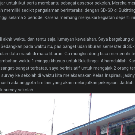
ajar untuk ikut serta membantu sebagai assesor sekolah. Mereka m
 memiliki sedikit pengalaman berinteraksi dengan SD-SD di Bukittingg
tinggi selama 3 periode. Karena memang menyukai kegiatan seperti ini
 akhir waktu, dan tentu saja, lumayan kewalahan. Saya bergabung d
edangkan pada waktu itu, pas banget udah liburan semester di SD-SD 
pulan data masih di masa liburan. Ga mungkin dong bisa memenuhi te
ambahan waktu 1 minggu khusus untuk Bukittinggi. Alhamdulillah. Kar
a sangat-sangat terbatas, saya berinisiatif untuk mengajak 2 orang
urvey ke sekolah di waktu kita melaksanakan Kelas Inspirasi, jadinya,
 masih ada anggota tim lain yang akan melanjutkan pekerjaan. Jadilah 
tuk survey sekolah.