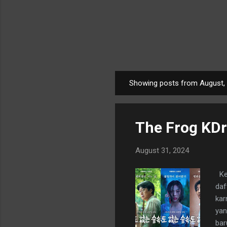
Showing posts from August,
P
o
s
The Frog KDr
t
s
August 31, 2024
Ket
daf
kar
yan
bar